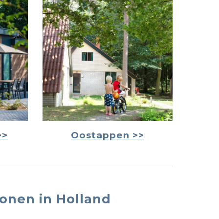
>>
Oost
appen
>>
onen in Holland