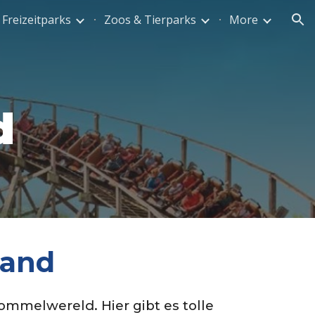
Freizeitparks
Zoos & Tierparks
More
ion
d
land
ommelwereld. Hier gibt es tolle