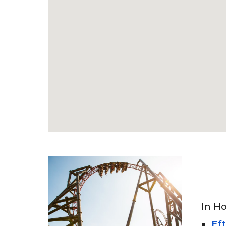
In Ho
Ef