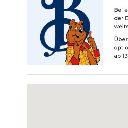
Bei 
der E
weit
Über
opti
ab 13