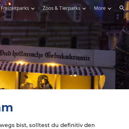
Freizeitparks
Zoos & Tierparks
More
ion
am
s bist, solltest du definitiv den