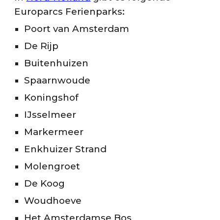
Europarcs Ferienparks:
Poort van Amsterdam
De Rijp
Buitenhuizen
Spaarnwoude
Koningshof
IJsselmeer
Markermeer
Enkhuizer Strand
Molengroet
De Koog
Woudhoeve
Het Amsterdamse Bos