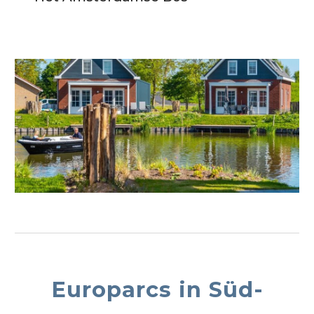
Europarcs in S
üd
-