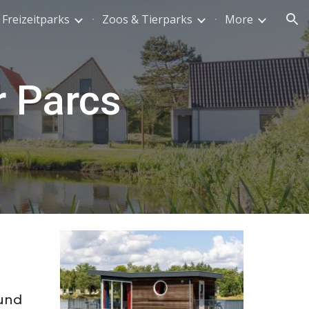
Freizeitparks
Zoos & Tierparks
More
ion
r Parcs
und