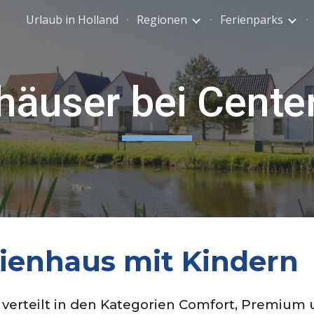
Urlaub in Holland
Regionen
Ferienparks
ip to main content
Skip to navigat
häuser bei Cente
rienhaus mit Kindern
verteilt in den Kategorien
Comfor
t
,
Premium